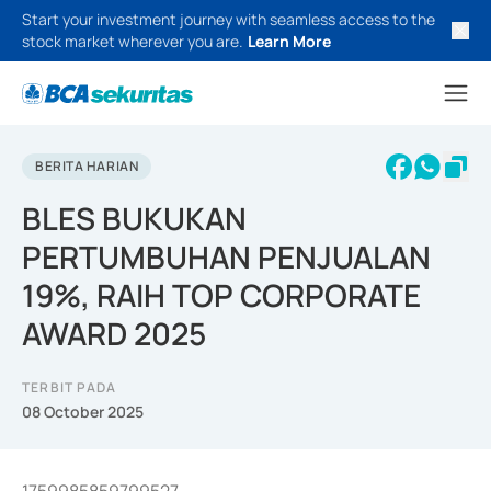
Start your investment journey with seamless access to the
stock market wherever you are.
Learn More
BERITA HARIAN
BLES BUKUKAN
PERTUMBUHAN PENJUALAN
19%, RAIH TOP CORPORATE
AWARD 2025
TERBIT PADA
08 October 2025