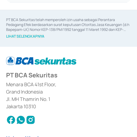
PT BCA Sekuritas telah memperoleh izin usaha sebagai Perantara 
Pedagang Efek berdasarkan surat keputusan Otoritas Jasa Keuangan (d.h 
Bapepam-LK) Nomor KEP-138/PM/1992 tanggal 11 Maret 1992 dan KEP-
06/D.04/2014 tanggal 28 Februari 2014, izin usaha sebagai Penjamin Emisi 
LIHAT SELENGKAPNYA
Efek berdasarkan surat keputusan Otoritas Jasa Keuangan Nomor KEP-
12/PM/PEE/1997 tanggal 24 September 1997 dan KEP-07/D.04/2014 
tanggal 28 Februari 2014, izin usaha sebagai penyedia Jasa Konsultasi 
(
Advisory
) atas kegiatan merger, akuisisi, divestasi, dan 
join venture
berdasarkan surat keputusan Otoritas Jasa Keuangan Nomor S-
67/PM.21/2017 tanggal 3 Februari 2017, dan beberapa izin usaha lainnya 
dari Bank Indonesia antara lain sebagai Perantara Pelaksanaan Transaksi 
PT BCA Sekuritas
Sertifikat Deposito di Pasar Uang yang izinnya diterbitkan pada tahun 2017 
dan izin usaha lainnya dari Bank Indonesia sebagai Lembaga Pendukung 
Penerbitan, Transaksi, serta Penatausahaan dan Penyelesaian Transaksi 
Menara BCA 41st Floor,
Surat Berharga Komersial yang izinnya diterbitkan pada tahun 2018.
Grand Indonesia
Jl. MH Thamrin No. 1
Jakarta 10310