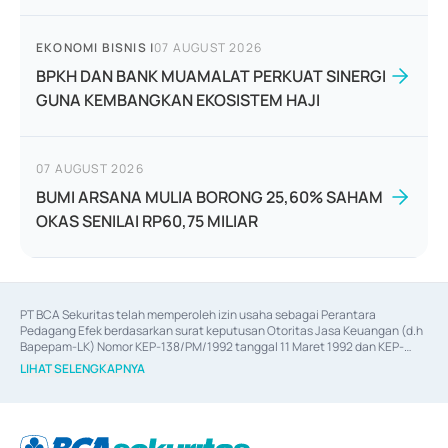
EKONOMI BISNIS
|
07 AUGUST 2026
BPKH DAN BANK MUAMALAT PERKUAT SINERGI
GUNA KEMBANGKAN EKOSISTEM HAJI
07 AUGUST 2026
BUMI ARSANA MULIA BORONG 25,60% SAHAM
OKAS SENILAI RP60,75 MILIAR
PT BCA Sekuritas telah memperoleh izin usaha sebagai Perantara 
Pedagang Efek berdasarkan surat keputusan Otoritas Jasa Keuangan (d.h 
Bapepam-LK) Nomor KEP-138/PM/1992 tanggal 11 Maret 1992 dan KEP-
06/D.04/2014 tanggal 28 Februari 2014, izin usaha sebagai Penjamin Emisi 
LIHAT SELENGKAPNYA
Efek berdasarkan surat keputusan Otoritas Jasa Keuangan Nomor KEP-
12/PM/PEE/1997 tanggal 24 September 1997 dan KEP-07/D.04/2014 
tanggal 28 Februari 2014, izin usaha sebagai penyedia Jasa Konsultasi 
(
Advisory
) atas kegiatan merger, akuisisi, divestasi, dan 
join venture
berdasarkan surat keputusan Otoritas Jasa Keuangan Nomor S-