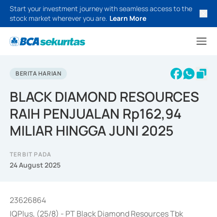
Start your investment journey with seamless access to the
stock market wherever you are.
Learn More
BERITA HARIAN
BLACK DIAMOND RESOURCES
RAIH PENJUALAN Rp162,94
MILIAR HINGGA JUNI 2025
TERBIT PADA
24 August 2025
23626864
IQPlus, (25/8) - PT Black Diamond Resources Tbk