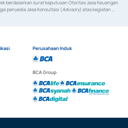
fek berdasarkan surat keputusan Otoritas Jasa Keuangan 
ai penyedia Jasa Konsultasi (
Advisory
) atas kegiatan 
anggal 3 Februari 2017, dan beberapa izin usaha lainnya 
iterbitkan pada tahun 2017 dan izin usaha lainnya dari 
at Berharga Komersial yang izinnya diterbitkan pada 
ikasi
Perusahaan Induk
BCA Group