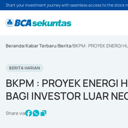
Start your investment journey with seamless access to the stock 
Beranda
/
Kabar Terbaru
/
Berita
/
BKPM : PROYEK ENERGI HI
BERITA HARIAN
BKPM : PROYEK ENERGI HI
BAGI INVESTOR LUAR NE
Share via