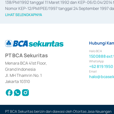
138/PM/1992 tanggal 11 Maret 1992 dan KEP-06/D.04/2014 t
Nomor KEP-12/PM/PEE/1997 tanggal 24 September 1997 dan 
merger, akuisisi, divestasi, dan 
join venture
 berdasarkan su
LIHAT SELENGKAPNYA
dari Bank Indonesia antara lain sebagai Perantara Pelaksan
Bank Indonesia sebagai Lembaga Pendukung Penerbitan, Tr
tahun 2018.
Hubungi Kam
Halo BCA
PT BCA Sekuritas
1500888 ext 
WhatsApp
Menara BCA 41st Floor,
+62 819 1950
Grand Indonesia
Email
Jl. MH Thamrin No. 1
halo@bcaseku
Jakarta 10310
PT BCA Sekuritas berizin dan diawasi oleh Otoritas Jasa Keuangan