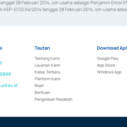
anggal 28 Februari 2014, izin usaha sebagai Penjamin Emisi E
KEP-07/D.04/2014 tanggal 28 Februari 2014, izin usaha sebag
rat keputusan Otoritas Jasa Keuangan Nomor S-67/PM.21/2017 t
aan Transaksi Sertifikat Deposito di Pasar Uang yang izinnya d
ansaksi, serta Penatausahaan dan Penyelesaian Transaksi Sur
i
Tautan
Download Apl
Tentang Kami
Google Play
9
Layanan Kami
App Store
Kabar Terbaru
Windows App
 0888
Platform Kami
ritas.id
Riset
Bantuan
Pengaduan Nasabah