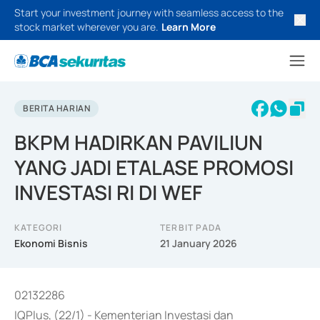
Start your investment journey with seamless access to the
stock market wherever you are.
Learn More
BERITA HARIAN
BKPM HADIRKAN PAVILIUN
YANG JADI ETALASE PROMOSI
INVESTASI RI DI WEF
KATEGORI
TERBIT PADA
Ekonomi Bisnis
21 January 2026
02132286
IQPlus, (22/1) - Kementerian Investasi dan