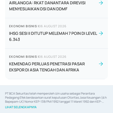
AIRLANGGA: RKAT DANANTARA DIREVISI
MENYESUAIKAN DSI DAN DDMF
EKONOMI BISNIS
|
06 AUGUST 2026
IHSG SESI II DITUTUP MELEMAH 7 POIN DI LEVEL
6.343
EKONOMI BISNIS
|
06 AUGUST 2026
KEMENDAG PERLUAS PENETRASI PASAR
EKSPOR DI ASIA TENGAH DAN AFRIKA
PT BCA Sekuritas telah memperoleh izin usaha sebagai Perantara 
Pedagang Efek berdasarkan surat keputusan Otoritas Jasa Keuangan (d.h 
Bapepam-LK) Nomor KEP-138/PM/1992 tanggal 11 Maret 1992 dan KEP-
06/D.04/2014 tanggal 28 Februari 2014, izin usaha sebagai Penjamin Emisi 
LIHAT SELENGKAPNYA
Efek berdasarkan surat keputusan Otoritas Jasa Keuangan Nomor KEP-