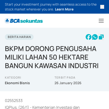
Start your investment journey with seamless access to the
stock market wherever you are.
Learn More
BERITA HARIAN
BKPM DORONG PENGUSAHA
MILIKI LAHAN 50 HEKTARE
BANGUN KAWASAN INDUSTRI
KATEGORI
TERBIT PADA
Ekonomi Bisnis
26 January 2026
02552533
IQPlus, (26/1) - Kementerian Investasi dan