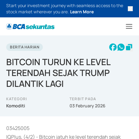
Start your investment journey with seamless access to the
stock market wherever you are.
Learn More
BERITA HARIAN
BITCOIN TURUN KE LEVEL
TERENDAH SEJAK TRUMP
DILANTIK LAGI
KATEGORI
TERBIT PADA
Komoditi
03 February 2026
03425005
IQPlus, (4/2) - Bitcoin jatuh ke level terendah sejak