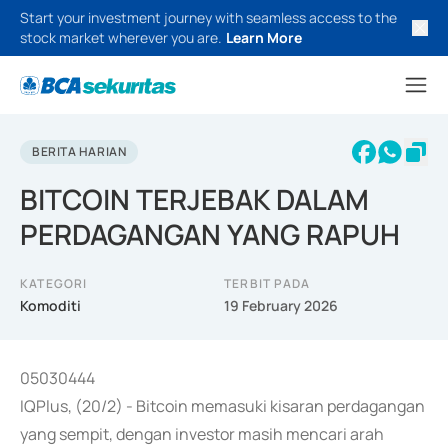
Start your investment journey with seamless access to the
stock market wherever you are.
Learn More
BERITA HARIAN
BITCOIN TERJEBAK DALAM
PERDAGANGAN YANG RAPUH
KATEGORI
TERBIT PADA
Komoditi
19 February 2026
05030444
IQPlus, (20/2) - Bitcoin memasuki kisaran perdagangan
yang sempit, dengan investor masih mencari arah