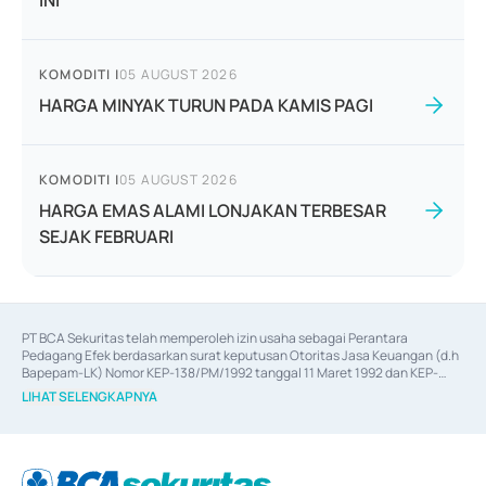
INI
KOMODITI
|
05 AUGUST 2026
HARGA MINYAK TURUN PADA KAMIS PAGI
KOMODITI
|
05 AUGUST 2026
HARGA EMAS ALAMI LONJAKAN TERBESAR
SEJAK FEBRUARI
PT BCA Sekuritas telah memperoleh izin usaha sebagai Perantara 
Pedagang Efek berdasarkan surat keputusan Otoritas Jasa Keuangan (d.h 
Bapepam-LK) Nomor KEP-138/PM/1992 tanggal 11 Maret 1992 dan KEP-
06/D.04/2014 tanggal 28 Februari 2014, izin usaha sebagai Penjamin Emisi 
LIHAT SELENGKAPNYA
Efek berdasarkan surat keputusan Otoritas Jasa Keuangan Nomor KEP-
12/PM/PEE/1997 tanggal 24 September 1997 dan KEP-07/D.04/2014 
tanggal 28 Februari 2014, izin usaha sebagai penyedia Jasa Konsultasi 
(
Advisory
) atas kegiatan merger, akuisisi, divestasi, dan 
join venture
berdasarkan surat keputusan Otoritas Jasa Keuangan Nomor S-