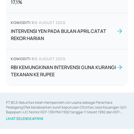
17,1%
KOMODITI
|
06 AUGUST 2026
INTERVENSI YEN PADA BULAN APRIL CATAT
REKOR HARIAN
KOMODITI
|
06 AUGUST 2026
RBI KEMUNGKINAN INTERVENSI GUNA KURANGI
TEKANAN KE RUPEE
PT BCA Sekuritas telah memperoleh izin usaha sebagai Perantara 
Pedagang Efek berdasarkan surat keputusan Otoritas Jasa Keuangan (d.h 
Bapepam-LK) Nomor KEP-138/PM/1992 tanggal 11 Maret 1992 dan KEP-
06/D.04/2014 tanggal 28 Februari 2014, izin usaha sebagai Penjamin Emisi 
LIHAT SELENGKAPNYA
Efek berdasarkan surat keputusan Otoritas Jasa Keuangan Nomor KEP-
12/PM/PEE/1997 tanggal 24 September 1997 dan KEP-07/D.04/2014 
tanggal 28 Februari 2014, izin usaha sebagai penyedia Jasa Konsultasi 