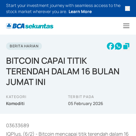
Start your investment journey with seamless access to the
stock market wherever you are.
Learn More
BERITA HARIAN
BITCOIN CAPAI TITIK
TERENDAH DALAM 16 BULAN
JUMAT INI
KATEGORI
TERBIT PADA
Komoditi
05 February 2026
03633689
IQPlus, (6/2) - Bitcoin mencapai titik terendah dalam 16