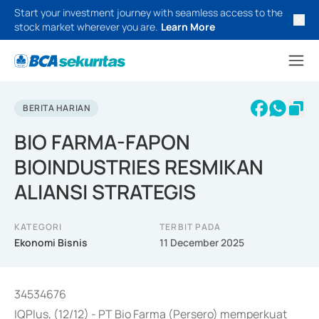
Start your investment journey with seamless access to the
stock market wherever you are.
Learn More
BERITA HARIAN
BIO FARMA-FAPON
BIOINDUSTRIES RESMIKAN
ALIANSI STRATEGIS
KATEGORI
TERBIT PADA
Ekonomi Bisnis
11 December 2025
34534676
IQPlus, (12/12) - PT Bio Farma (Persero) memperkuat