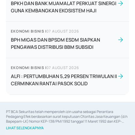
BPKH DAN BANK MUAMALAT PERKUAT SINERGI
GUNA KEMBANGKAN EKOSISTEM HAJI
EKONOMI BISNIS
|
07 AUGUST 2026
BPH MIGAS DAN BPSDM ESDM SIAPKAN
PENGAWAS DISTRIBUSI BBM SUBSIDI
EKONOMI BISNIS
|
07 AUGUST 2026
ALFI : PERTUMBUHAN 5,29 PERSEN TRIWULAN II
CERMINKAN RANTAI PASOK SOLID
PT BCA Sekuritas telah memperoleh izin usaha sebagai Perantara 
Pedagang Efek berdasarkan surat keputusan Otoritas Jasa Keuangan (d.h 
Bapepam-LK) Nomor KEP-138/PM/1992 tanggal 11 Maret 1992 dan KEP-
06/D.04/2014 tanggal 28 Februari 2014, izin usaha sebagai Penjamin Emisi 
LIHAT SELENGKAPNYA
Efek berdasarkan surat keputusan Otoritas Jasa Keuangan Nomor KEP-