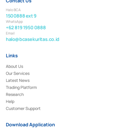
Contact Us
Halo BCA
1500888 ext 9
WhatsApp
+62 819 1950 0888
Email
halo@bcasekuritas.co.id
Links
About Us
Our Services
Latest News
Trading Platform
Research
Help
Customer Support
Download Application