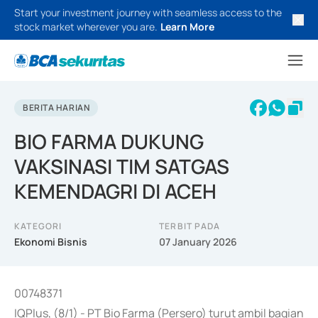
Start your investment journey with seamless access to the
stock market wherever you are.
Learn More
BERITA HARIAN
BIO FARMA DUKUNG
VAKSINASI TIM SATGAS
KEMENDAGRI DI ACEH
KATEGORI
TERBIT PADA
Ekonomi Bisnis
07 January 2026
00748371
IQPlus, (8/1) - PT Bio Farma (Persero) turut ambil bagian