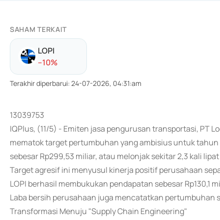
SAHAM TERKAIT
LOPI
-
-10
%
Terakhir diperbarui
:
24-07-2026, 04:31:am
13039753
IQPlus, (11/5) - Emiten jasa pengurusan transportasi, PT L
mematok target pertumbuhan yang ambisius untuk tahun
sebesar Rp299,53 miliar, atau melonjak sekitar 2,3 kali li
Target agresif ini menyusul kinerja positif perusahaan s
LOPI berhasil membukukan pendapatan sebesar Rp130,1 mi
Laba bersih perusahaan juga mencatatkan pertumbuhan so
Transformasi Menuju "Supply Chain Engineering"