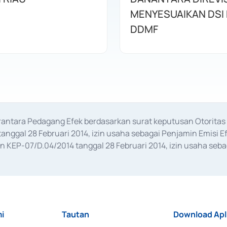
MENYESUAIKAN DSI
DDMF
erantara Pedagang Efek berdasarkan surat keputusan Otorit
anggal 28 Februari 2014, izin usaha sebagai Penjamin Emisi E
KEP-07/D.04/2014 tanggal 28 Februari 2014, izin usaha sebag
rat keputusan Otoritas Jasa Keuangan Nomor S-67/PM.21/2017 t
aan Transaksi Sertifikat Deposito di Pasar Uang yang izinnya d
ansaksi, serta Penatausahaan dan Penyelesaian Transaksi Sur
i
Tautan
Download Apl