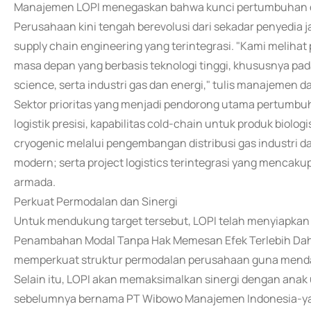
Manajemen LOPI menegaskan bahwa kunci pertumbuhan di m
Perusahaan kini tengah berevolusi dari sekadar penyedia 
supply chain engineering yang terintegrasi. "Kami melih
masa depan yang berbasis teknologi tinggi, khususnya pada 
science, serta industri gas dan energi," tulis manajemen 
Sektor prioritas yang menjadi pendorong utama pertumbuha
logistik presisi, kapabilitas cold-chain untuk produk biolog
cryogenic melalui pengembangan distribusi gas industri d
modern; serta project logistics terintegrasi yang mencaku
armada.
Perkuat Permodalan dan Sinergi
Untuk mendukung target tersebut, LOPI telah menyiapkan
Penambahan Modal Tanpa Hak Memesan Efek Terlebih Dah
memperkuat struktur permodalan perusahaan guna mendan
Selain itu, LOPI akan memaksimalkan sinergi dengan ana
sebelumnya bernama PT Wibowo Manajemen Indonesia-yang 