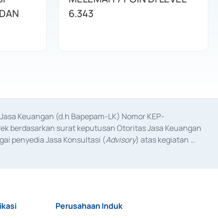
 DAN
6.343
as Jasa Keuangan (d.h Bapepam-LK) Nomor KEP-
fek berdasarkan surat keputusan Otoritas Jasa Keuangan 
ai penyedia Jasa Konsultasi (
Advisory
) atas kegiatan 
anggal 3 Februari 2017, dan beberapa izin usaha lainnya 
iterbitkan pada tahun 2017 dan izin usaha lainnya dari 
at Berharga Komersial yang izinnya diterbitkan pada 
ikasi
Perusahaan Induk