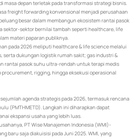
asa depan terletak pada transformasi strategi bisnis.
jasa freight forwarding konvensional menjadi perusahaan
at peluang besar dalam membangun ekosistem rantai pasok
sektor-sektor bernilai tambah seperti healthcare, life
dalam materi paparan publiknya.
n pada 2026 meliputi healthcare & life science melalui
is, serta dukungan logistik rumah sakit; gas industri &
an rantai pasok suhu ultra-rendah untuk terapi medis
p procurement, rigging, hingga eksekusi operasional
 sejumlah agenda strategis pada 2026, termasuk rencana
ulu (PMTHMETD). Langkah ini diharapkan dapat
ai ekspansi usaha yang lebih luas.
k usahanya, PT Wise Manajemen Indonesia (WMI)-
baru saja diakuisisi pada Juni 2025. WMI, yang