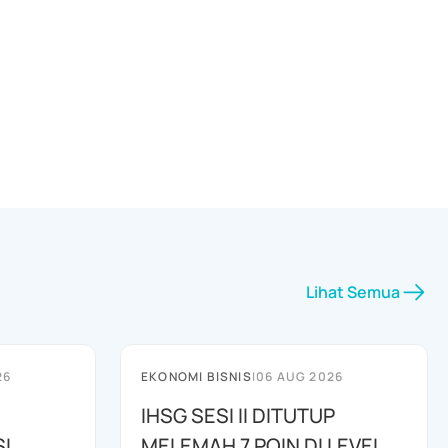
Lihat Semua
26
EKONOMI BISNIS
|
06 AUG 2026
IHSG SESI II DITUTUP
I
MELEMAH 7 POIN DI LEVEL