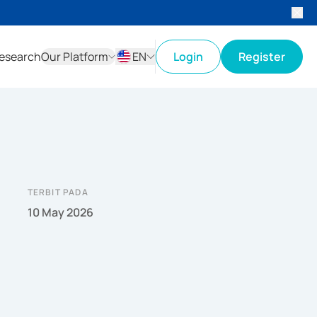
esearch
Our Platform
EN
Login
Register
ID
EN
TERBIT PADA
10 May 2026