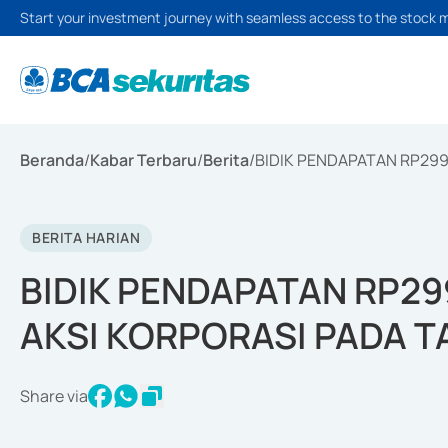
Start your investment journey with seamless access to the stock 
Beranda
/
Kabar Terbaru
/
Berita
/
BIDIK PENDAPATAN RP299
BERITA HARIAN
BIDIK PENDAPATAN RP299
AKSI KORPORASI PADA T
Share via