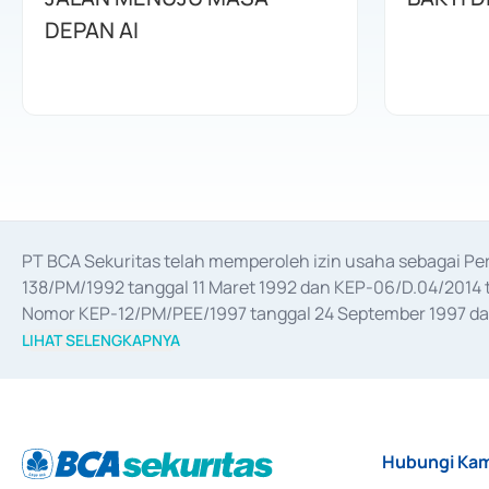
DEPAN AI
PT BCA Sekuritas telah memperoleh izin usaha sebagai P
138/PM/1992 tanggal 11 Maret 1992 dan KEP-06/D.04/2014 t
Nomor KEP-12/PM/PEE/1997 tanggal 24 September 1997 dan 
merger, akuisisi, divestasi, dan 
join venture
 berdasarkan su
LIHAT SELENGKAPNYA
dari Bank Indonesia antara lain sebagai Perantara Pelaksan
Bank Indonesia sebagai Lembaga Pendukung Penerbitan, Tr
tahun 2018.
Hubungi Kam