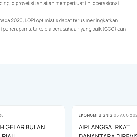
ing, diproyeksikan akan memperkuat lini operasional
 pada 2026, LOPI optimistis dapat terus meningkatkan
i penerapan tata kelola perusahaan yang baik (GCG) dan
26
EKONOMI BISNIS
|
06 AUG 20
AH GELAR BULAN
AIRLANGGA: RKAT
I RIAU
DANANTARA DIREVIS