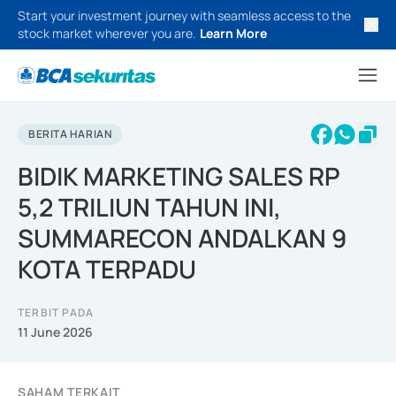
Start your investment journey with seamless access to the
stock market wherever you are.
Learn More
BERITA HARIAN
BIDIK MARKETING SALES RP
5,2 TRILIUN TAHUN INI,
SUMMARECON ANDALKAN 9
KOTA TERPADU
TERBIT PADA
11 June 2026
SAHAM TERKAIT