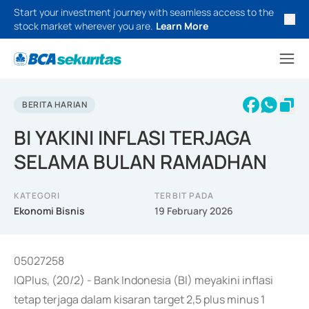
Start your investment journey with seamless access to the
stock market wherever you are.
Learn More
BERITA HARIAN
BI YAKINI INFLASI TERJAGA
SELAMA BULAN RAMADHAN
KATEGORI
TERBIT PADA
Ekonomi Bisnis
19 February 2026
05027258
IQPlus, (20/2) - Bank Indonesia (BI) meyakini inflasi
tetap terjaga dalam kisaran target 2,5 plus minus 1