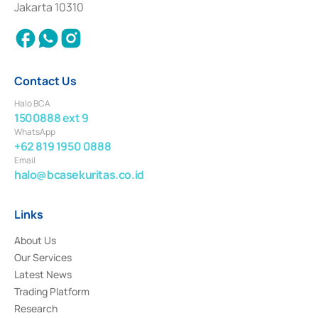
Jakarta 10310
2018.
Contact Us
Halo BCA
1500888 ext 9
WhatsApp
+62 819 1950 0888
Email
halo@bcasekuritas.co.id
Links
About Us
Our Services
Latest News
Trading Platform
Research