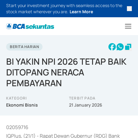
Start your investment journey with seamless access to the
stock market wherever you are.
Learn More
BERITA HARIAN
BI YAKIN NPI 2026 TETAP BAIK
DITOPANG NERACA
PEMBAYARAN
KATEGORI
TERBIT PADA
Ekonomi Bisnis
21 January 2026
02059716
IQPlus, (21/1) - Rapat Dewan Gubernur (RDG) Bank