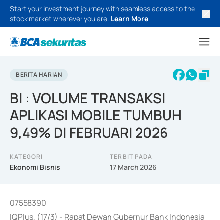
Start your investment journey with seamless access to the
stock market wherever you are.
Learn More
BERITA HARIAN
BI : VOLUME TRANSAKSI
APLIKASI MOBILE TUMBUH
9,49% DI FEBRUARI 2026
KATEGORI
TERBIT PADA
Ekonomi Bisnis
17 March 2026
07558390
IQPlus, (17/3) - Rapat Dewan Gubernur Bank Indonesia