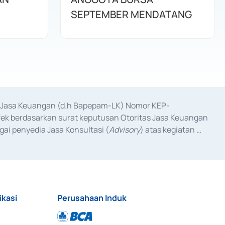
SEPTEMBER MENDATANG
as Jasa Keuangan (d.h Bapepam-LK) Nomor KEP-
fek berdasarkan surat keputusan Otoritas Jasa Keuangan 
ai penyedia Jasa Konsultasi (
Advisory
) atas kegiatan 
anggal 3 Februari 2017, dan beberapa izin usaha lainnya 
iterbitkan pada tahun 2017 dan izin usaha lainnya dari 
at Berharga Komersial yang izinnya diterbitkan pada 
ikasi
Perusahaan Induk