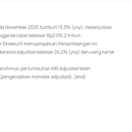
pada November 2025 tumbuh 13,3% (yoy), melanjutkan
a tercatat sebesar Rp2.136,2 triliun.
tur Eksekutif menyampaikan Perkembangan ini
onesia adjusted sebesar 24,2% (yoy) dan uang kartal
uhinya, pertumbuhan M0 Adjusted telah
(pengendalian moneter adjusted). (end)