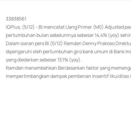
33838561
IQPlus, (5/12) - BI mencatat Uang Primer (M0) Adjusted 
pertumbuhan bulan sebelumnya sebesar 14,4% (yoy) sehingg
Dalam siaran pers BI (5/12) Ramdan Denny Prakoso Direk
dipengaruhi oleh pertumbuhan giro bank umum di Bank Ind
yang diedarkan sebesar 13,1% (yoy).
Ramdan menambahkan Berdasarkan faktor yang memengar
mempertimbangkan dampak pemberian insentif likuiditas 