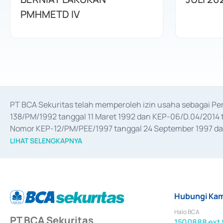
PMHMETD IV
PT BCA Sekuritas telah memperoleh izin usaha sebagai P
138/PM/1992 tanggal 11 Maret 1992 dan KEP-06/D.04/2014 t
Nomor KEP-12/PM/PEE/1997 tanggal 24 September 1997 dan 
merger, akuisisi, divestasi, dan 
join venture
 berdasarkan su
LIHAT SELENGKAPNYA
dari Bank Indonesia antara lain sebagai Perantara Pelaksan
Bank Indonesia sebagai Lembaga Pendukung Penerbitan, Tr
tahun 2018.
Hubungi Kam
Halo BCA
PT BCA Sekuritas
1500888 ext 