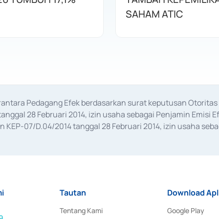
SAHAM ATIC
erantara Pedagang Efek berdasarkan surat keputusan Otorit
anggal 28 Februari 2014, izin usaha sebagai Penjamin Emisi E
KEP-07/D.04/2014 tanggal 28 Februari 2014, izin usaha sebag
rat keputusan Otoritas Jasa Keuangan Nomor S-67/PM.21/2017 t
aan Transaksi Sertifikat Deposito di Pasar Uang yang izinnya d
ansaksi, serta Penatausahaan dan Penyelesaian Transaksi Sur
i
Tautan
Download Apl
Tentang Kami
Google Play
9