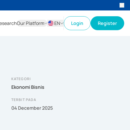
esearch
Our Platform
EN
Login
Register
ID
EN
KATEGORI
Ekonomi Bisnis
TERBIT PADA
04 December 2025