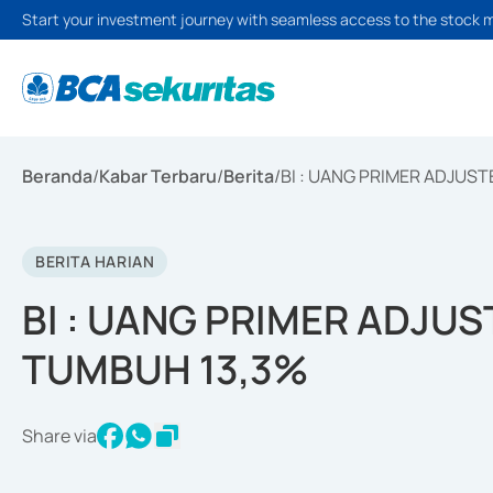
Start your investment journey with seamless access to the stock 
Beranda
/
Kabar Terbaru
/
Berita
/
BI : UANG PRIMER ADJUS
BERITA HARIAN
BI : UANG PRIMER ADJU
TUMBUH 13,3%
Share via