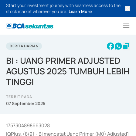
Start your investment journey with seamless access to the
stock market wherever you are.
Learn More
BERITA HARIAN
BI : UANG PRIMER ADJUSTED
AGUSTUS 2025 TUMBUH LEBIH
TINGGI
TERBIT PADA
07 September 2025
1757304898663028
IQPlus, (8/9) - BI mencatat Uang Primer (M0) Adjusted1