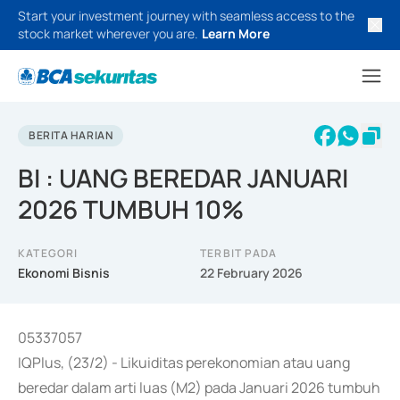
Start your investment journey with seamless access to the
stock market wherever you are.
Learn More
BERITA HARIAN
BI : UANG BEREDAR JANUARI
2026 TUMBUH 10%
KATEGORI
TERBIT PADA
Ekonomi Bisnis
22 February 2026
05337057
IQPlus, (23/2) - Likuiditas perekonomian atau uang
beredar dalam arti luas (M2) pada Januari 2026 tumbuh