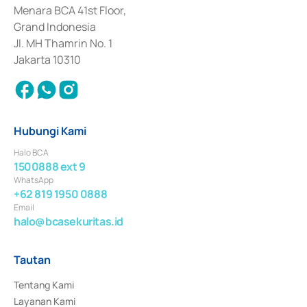
Penerbitan, Transaksi, serta Penatausahaan dan Penyelesaian Transaksi 
Menara BCA 41st Floor,
Surat Berharga Komersial yang izinnya diterbitkan pada tahun 2018.
Grand Indonesia
Jl. MH Thamrin No. 1
Jakarta 10310
Hubungi Kami
Halo BCA
1500888 ext 9
WhatsApp
+62 819 1950 0888
Email
halo@bcasekuritas.id
Tautan
Tentang Kami
Layanan Kami