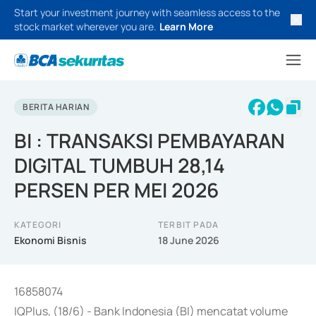
Start your investment journey with seamless access to the
stock market wherever you are.
Learn More
BERITA HARIAN
BI : TRANSAKSI PEMBAYARAN
DIGITAL TUMBUH 28,14
PERSEN PER MEI 2026
KATEGORI
TERBIT PADA
Ekonomi Bisnis
18 June 2026
16858074
IQPlus, (18/6) - Bank Indonesia (BI) mencatat volume