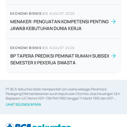
EKONOMI BISNIS
|
06 AUGUST 2026
MENAKER: PENGUATAN KOMPETENSI PENTING
JAWAB KEBUTUHAN DUNIA KERJA
EKONOMI BISNIS
|
06 AUGUST 2026
BP TAPERA PREDIKSI PEMINAT RUMAH SUBSIDI
SEMESTER II PEKERJA SWASTA
PT BCA Sekuritas telah memperoleh izin usaha sebagai Perantara 
Pedagang Efek berdasarkan surat keputusan Otoritas Jasa Keuangan (d.h 
Bapepam-LK) Nomor KEP-138/PM/1992 tanggal 11 Maret 1992 dan KEP-
06/D.04/2014 tanggal 28 Februari 2014, izin usaha sebagai Penjamin Emisi 
LIHAT SELENGKAPNYA
Efek berdasarkan surat keputusan Otoritas Jasa Keuangan Nomor KEP-
12/PM/PEE/1997 tanggal 24 September 1997 dan KEP-07/D.04/2014 
tanggal 28 Februari 2014, izin usaha sebagai penyedia Jasa Konsultasi 
(
Advisory
) atas kegiatan merger, akuisisi, divestasi, dan 
join venture
berdasarkan surat keputusan Otoritas Jasa Keuangan Nomor S-