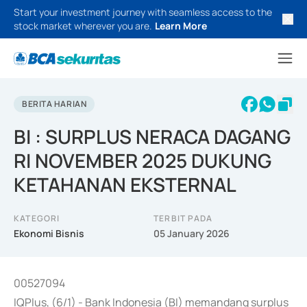
Start your investment journey with seamless access to the
stock market wherever you are.
Learn More
BERITA HARIAN
BI : SURPLUS NERACA DAGANG
RI NOVEMBER 2025 DUKUNG
KETAHANAN EKSTERNAL
KATEGORI
TERBIT PADA
Ekonomi Bisnis
05 January 2026
00527094
IQPlus, (6/1) - Bank Indonesia (BI) memandang surplus