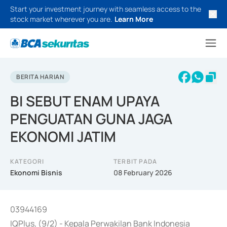
Start your investment journey with seamless access to the
stock market wherever you are.
Learn More
BERITA HARIAN
BI SEBUT ENAM UPAYA
PENGUATAN GUNA JAGA
EKONOMI JATIM
KATEGORI
TERBIT PADA
Ekonomi Bisnis
08 February 2026
03944169
IQPlus, (9/2) - Kepala Perwakilan Bank Indonesia