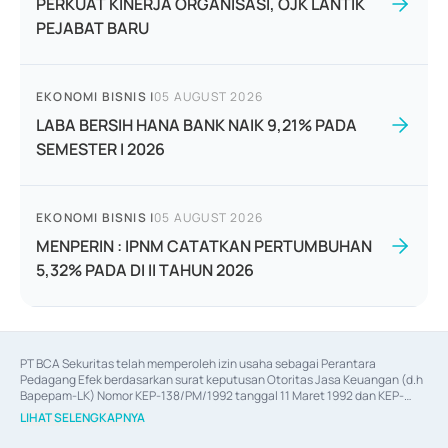
PERKUAT KINERJA ORGANISASI, OJK LANTIK
PEJABAT BARU
EKONOMI BISNIS
|
05 AUGUST 2026
LABA BERSIH HANA BANK NAIK 9,21% PADA
SEMESTER I 2026
EKONOMI BISNIS
|
05 AUGUST 2026
MENPERIN : IPNM CATATKAN PERTUMBUHAN
5,32% PADA DI II TAHUN 2026
PT BCA Sekuritas telah memperoleh izin usaha sebagai Perantara 
Pedagang Efek berdasarkan surat keputusan Otoritas Jasa Keuangan (d.h 
Bapepam-LK) Nomor KEP-138/PM/1992 tanggal 11 Maret 1992 dan KEP-
06/D.04/2014 tanggal 28 Februari 2014, izin usaha sebagai Penjamin Emisi 
LIHAT SELENGKAPNYA
Efek berdasarkan surat keputusan Otoritas Jasa Keuangan Nomor KEP-
12/PM/PEE/1997 tanggal 24 September 1997 dan KEP-07/D.04/2014 