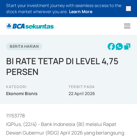
Start your investment journey with seamless access to the
stock market wherever you are.
Learn More
BERITA HARIAN
BI RATE TETAP DI LEVEL 4,75
PERSEN
KATEGORI
TERBIT PADA
Ekonomi Bisnis
22 April 2026
11153778
IQPlus, (22/4) - Bank Indonesia (BI) melalui Rapat
Dewan Gubernur (RDG) April 2026 yang berlangsung