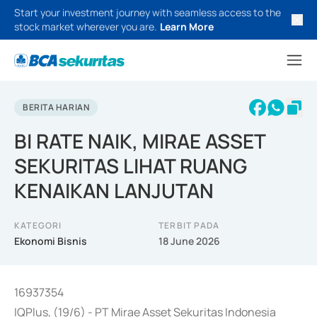
Start your investment journey with seamless access to the
stock market wherever you are.
Learn More
BERITA HARIAN
BI RATE NAIK, MIRAE ASSET
SEKURITAS LIHAT RUANG
KENAIKAN LANJUTAN
KATEGORI
TERBIT PADA
Ekonomi Bisnis
18 June 2026
16937354
IQPlus, (19/6) - PT Mirae Asset Sekuritas Indonesia