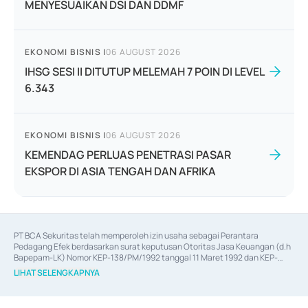
MENYESUAIKAN DSI DAN DDMF
EKONOMI BISNIS
|
06 AUGUST 2026
IHSG SESI II DITUTUP MELEMAH 7 POIN DI LEVEL
6.343
EKONOMI BISNIS
|
06 AUGUST 2026
KEMENDAG PERLUAS PENETRASI PASAR
EKSPOR DI ASIA TENGAH DAN AFRIKA
PT BCA Sekuritas telah memperoleh izin usaha sebagai Perantara 
Pedagang Efek berdasarkan surat keputusan Otoritas Jasa Keuangan (d.h 
Bapepam-LK) Nomor KEP-138/PM/1992 tanggal 11 Maret 1992 dan KEP-
06/D.04/2014 tanggal 28 Februari 2014, izin usaha sebagai Penjamin Emisi 
LIHAT SELENGKAPNYA
Efek berdasarkan surat keputusan Otoritas Jasa Keuangan Nomor KEP-
12/PM/PEE/1997 tanggal 24 September 1997 dan KEP-07/D.04/2014 
tanggal 28 Februari 2014, izin usaha sebagai penyedia Jasa Konsultasi 