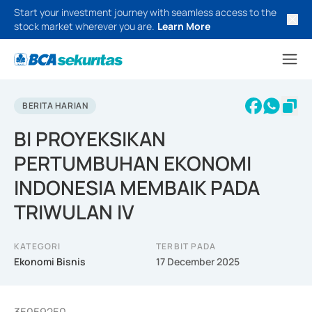
Start your investment journey with seamless access to the
stock market wherever you are.
Learn More
BERITA HARIAN
BI PROYEKSIKAN
PERTUMBUHAN EKONOMI
INDONESIA MEMBAIK PADA
TRIWULAN IV
KATEGORI
TERBIT PADA
Ekonomi Bisnis
17 December 2025