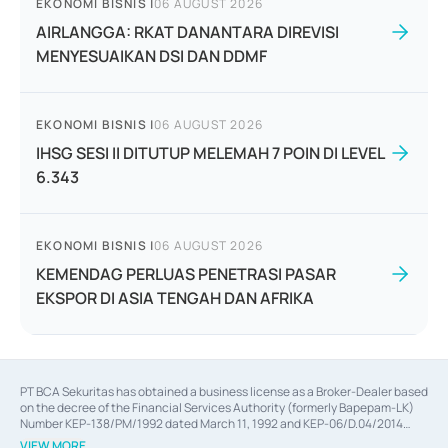
EKONOMI BISNIS
|
06 AUGUST 2026
AIRLANGGA: RKAT DANANTARA DIREVISI
MENYESUAIKAN DSI DAN DDMF
EKONOMI BISNIS
|
06 AUGUST 2026
IHSG SESI II DITUTUP MELEMAH 7 POIN DI LEVEL
6.343
EKONOMI BISNIS
|
06 AUGUST 2026
KEMENDAG PERLUAS PENETRASI PASAR
EKSPOR DI ASIA TENGAH DAN AFRIKA
PT BCA Sekuritas has obtained a business license as a Broker-Dealer based
on the decree of the Financial Services Authority (formerly Bapepam-LK)
Number KEP-138/PM/1992 dated March 11, 1992 and KEP-06/D.04/2014
dated February 28, 2014, a business license as an Underwriter based on the
VIEW MORE