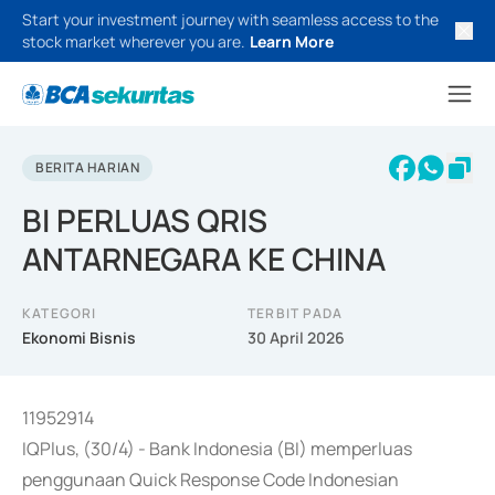
Start your investment journey with seamless access to the
stock market wherever you are.
Learn More
BERITA HARIAN
BI PERLUAS QRIS
ANTARNEGARA KE CHINA
KATEGORI
TERBIT PADA
Ekonomi Bisnis
30 April 2026
11952914
IQPlus, (30/4) - Bank Indonesia (BI) memperluas
penggunaan Quick Response Code Indonesian