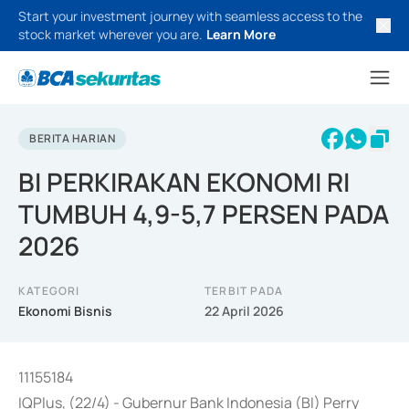
Start your investment journey with seamless access to the
stock market wherever you are.
Learn More
BERITA HARIAN
BI PERKIRAKAN EKONOMI RI
TUMBUH 4,9-5,7 PERSEN PADA
2026
KATEGORI
TERBIT PADA
Ekonomi Bisnis
22 April 2026
11155184
IQPlus, (22/4) - Gubernur Bank Indonesia (BI) Perry