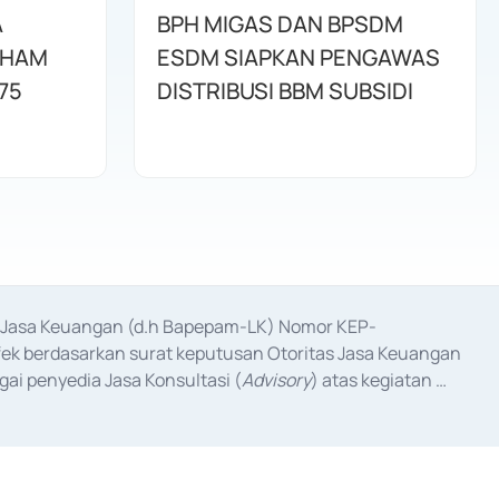
A
BPH MIGAS DAN BPSDM
AHAM
ESDM SIAPKAN PENGAWAS
75
DISTRIBUSI BBM SUBSIDI
as Jasa Keuangan (d.h Bapepam-LK) Nomor KEP-
fek berdasarkan surat keputusan Otoritas Jasa Keuangan 
ai penyedia Jasa Konsultasi (
Advisory
) atas kegiatan 
anggal 3 Februari 2017, dan beberapa izin usaha lainnya 
iterbitkan pada tahun 2017 dan izin usaha lainnya dari 
at Berharga Komersial yang izinnya diterbitkan pada 