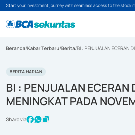
Start your investment journey with seamless access to the stock 
Beranda
/
Kabar Terbaru
/
Berita
/
BI : PENJUALAN ECERAN 
BERITA HARIAN
BI : PENJUALAN ECERAN
MENINGKAT PADA NOVEM
Share via