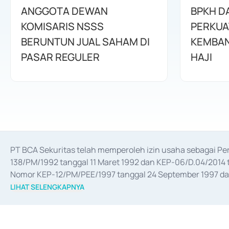
ANGGOTA DEWAN
BPKH D
KOMISARIS NSSS
PERKUA
BERUNTUN JUAL SAHAM DI
KEMBAN
PASAR REGULER
HAJI
PT BCA Sekuritas telah memperoleh izin usaha sebagai P
138/PM/1992 tanggal 11 Maret 1992 dan KEP-06/D.04/2014 t
Nomor KEP-12/PM/PEE/1997 tanggal 24 September 1997 dan 
merger, akuisisi, divestasi, dan 
join venture
 berdasarkan su
LIHAT SELENGKAPNYA
dari Bank Indonesia antara lain sebagai Perantara Pelaksan
Bank Indonesia sebagai Lembaga Pendukung Penerbitan, Tr
tahun 2018.