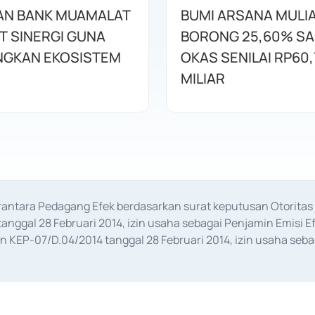
AN BANK MUAMALAT
BUMI ARSANA MULI
T SINERGI GUNA
BORONG 25,60% S
GKAN EKOSISTEM
OKAS SENILAI RP60,
MILIAR
erantara Pedagang Efek berdasarkan surat keputusan Otorit
anggal 28 Februari 2014, izin usaha sebagai Penjamin Emisi E
KEP-07/D.04/2014 tanggal 28 Februari 2014, izin usaha sebag
rat keputusan Otoritas Jasa Keuangan Nomor S-67/PM.21/2017 t
aan Transaksi Sertifikat Deposito di Pasar Uang yang izinnya d
ansaksi, serta Penatausahaan dan Penyelesaian Transaksi Sur