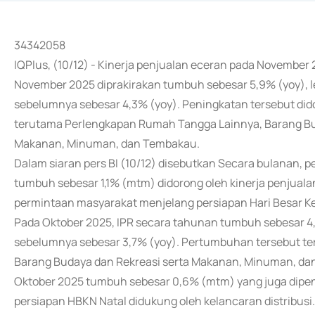
34342058
IQPlus, (10/12) - Kinerja penjualan eceran pada November 
November 2025 diprakirakan tumbuh sebesar 5,9% (yoy), 
sebelumnya sebesar 4,3% (yoy). Peningkatan tersebut did
terutama Perlengkapan Rumah Tangga Lainnya, Barang Bud
Makanan, Minuman, dan Tembakau.
Dalam siaran pers BI (10/12) disebutkan Secara bulanan, 
tumbuh sebesar 1,1% (mtm) didorong oleh kinerja penjual
permintaan masyarakat menjelang persiapan Hari Besar K
Pada Oktober 2025, IPR secara tahunan tumbuh sebesar 4,3
sebelumnya sebesar 3,7% (yoy). Pertumbuhan tersebut t
Barang Budaya dan Rekreasi serta Makanan, Minuman, da
Oktober 2025 tumbuh sebesar 0,6% (mtm) yang juga dipe
persiapan HBKN Natal didukung oleh kelancaran distribusi.