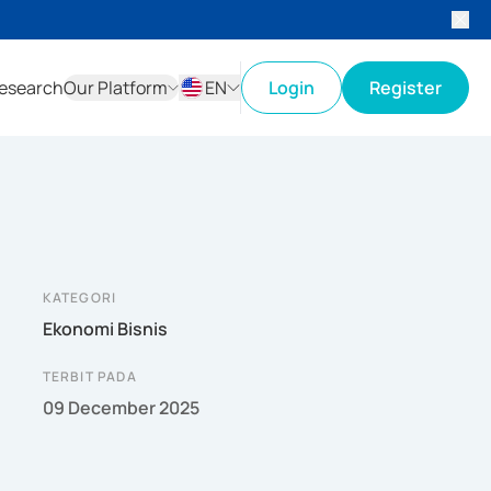
esearch
Our Platform
EN
Login
Register
ID
EN
KATEGORI
Ekonomi Bisnis
TERBIT PADA
09 December 2025