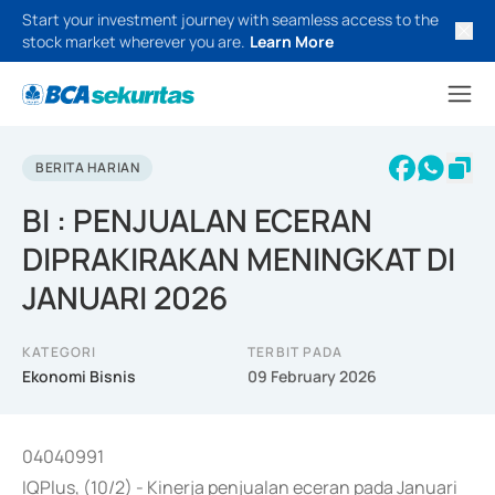
Start your investment journey with seamless access to the
stock market wherever you are.
Learn More
BERITA HARIAN
BI : PENJUALAN ECERAN
DIPRAKIRAKAN MENINGKAT DI
JANUARI 2026
KATEGORI
TERBIT PADA
Ekonomi Bisnis
09 February 2026
04040991
IQPlus, (10/2) - Kinerja penjualan eceran pada Januari