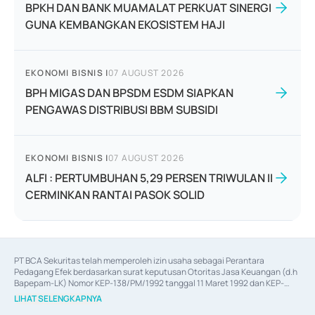
BPKH DAN BANK MUAMALAT PERKUAT SINERGI
GUNA KEMBANGKAN EKOSISTEM HAJI
EKONOMI BISNIS
|
07 AUGUST 2026
BPH MIGAS DAN BPSDM ESDM SIAPKAN
PENGAWAS DISTRIBUSI BBM SUBSIDI
EKONOMI BISNIS
|
07 AUGUST 2026
ALFI : PERTUMBUHAN 5,29 PERSEN TRIWULAN II
CERMINKAN RANTAI PASOK SOLID
PT BCA Sekuritas telah memperoleh izin usaha sebagai Perantara 
Pedagang Efek berdasarkan surat keputusan Otoritas Jasa Keuangan (d.h 
Bapepam-LK) Nomor KEP-138/PM/1992 tanggal 11 Maret 1992 dan KEP-
06/D.04/2014 tanggal 28 Februari 2014, izin usaha sebagai Penjamin Emisi 
LIHAT SELENGKAPNYA
Efek berdasarkan surat keputusan Otoritas Jasa Keuangan Nomor KEP-