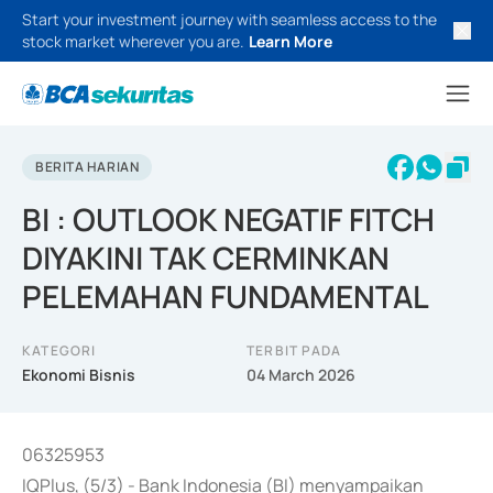
Start your investment journey with seamless access to the
stock market wherever you are.
Learn More
BERITA HARIAN
BI : OUTLOOK NEGATIF FITCH
DIYAKINI TAK CERMINKAN
PELEMAHAN FUNDAMENTAL
KATEGORI
TERBIT PADA
Ekonomi Bisnis
04 March 2026
06325953
IQPlus, (5/3) - Bank Indonesia (BI) menyampaikan