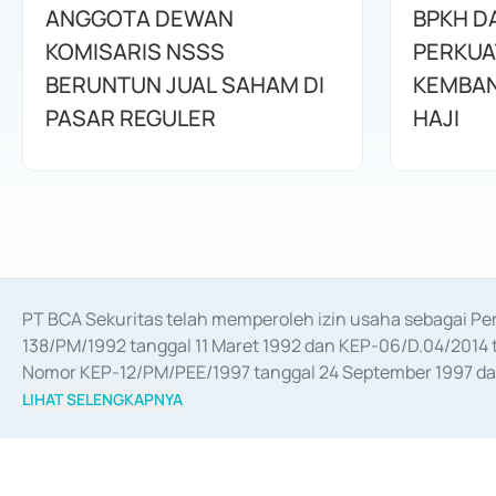
ANGGOTA DEWAN
BPKH D
KOMISARIS NSSS
PERKUA
BERUNTUN JUAL SAHAM DI
KEMBAN
PASAR REGULER
HAJI
PT BCA Sekuritas telah memperoleh izin usaha sebagai P
138/PM/1992 tanggal 11 Maret 1992 dan KEP-06/D.04/2014 t
Nomor KEP-12/PM/PEE/1997 tanggal 24 September 1997 dan 
merger, akuisisi, divestasi, dan 
join venture
 berdasarkan su
LIHAT SELENGKAPNYA
dari Bank Indonesia antara lain sebagai Perantara Pelaksan
Bank Indonesia sebagai Lembaga Pendukung Penerbitan, Tr
tahun 2018.