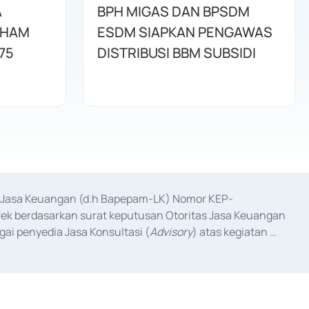
A
BPH MIGAS DAN BPSDM
AHAM
ESDM SIAPKAN PENGAWAS
75
DISTRIBUSI BBM SUBSIDI
as Jasa Keuangan (d.h Bapepam-LK) Nomor KEP-
fek berdasarkan surat keputusan Otoritas Jasa Keuangan 
ai penyedia Jasa Konsultasi (
Advisory
) atas kegiatan 
anggal 3 Februari 2017, dan beberapa izin usaha lainnya 
iterbitkan pada tahun 2017 dan izin usaha lainnya dari 
at Berharga Komersial yang izinnya diterbitkan pada 