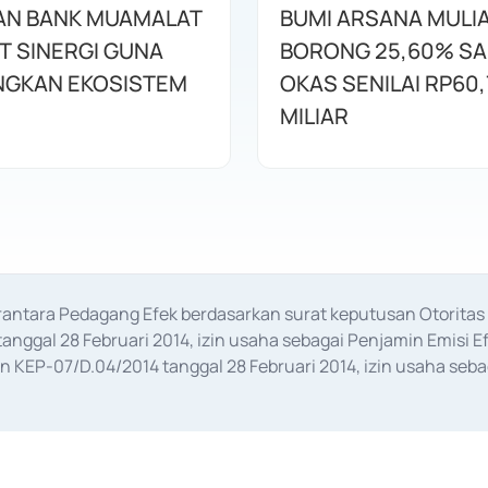
AN BANK MUAMALAT
BUMI ARSANA MULI
T SINERGI GUNA
BORONG 25,60% S
GKAN EKOSISTEM
OKAS SENILAI RP60,
MILIAR
erantara Pedagang Efek berdasarkan surat keputusan Otorit
anggal 28 Februari 2014, izin usaha sebagai Penjamin Emisi E
KEP-07/D.04/2014 tanggal 28 Februari 2014, izin usaha sebag
rat keputusan Otoritas Jasa Keuangan Nomor S-67/PM.21/2017 t
aan Transaksi Sertifikat Deposito di Pasar Uang yang izinnya d
ansaksi, serta Penatausahaan dan Penyelesaian Transaksi Sur