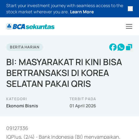
Start your investment journey with seamless access to the
stock market wherever you are.
Learn More
BERITA HARIAN
BI: MASYARAKAT RI KINI BISA
BERTRANSAKSI DI KOREA
SELATAN PAKAI QRIS
KATEGORI
TERBIT PADA
Ekonomi Bisnis
01 April 2026
09127336
IQPlus, (2/4) - Bank Indonesia (BI) menyampaikan,