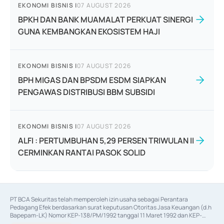
EKONOMI BISNIS
|
07 AUGUST 2026
BPKH DAN BANK MUAMALAT PERKUAT SINERGI
GUNA KEMBANGKAN EKOSISTEM HAJI
EKONOMI BISNIS
|
07 AUGUST 2026
BPH MIGAS DAN BPSDM ESDM SIAPKAN
PENGAWAS DISTRIBUSI BBM SUBSIDI
EKONOMI BISNIS
|
07 AUGUST 2026
ALFI : PERTUMBUHAN 5,29 PERSEN TRIWULAN II
CERMINKAN RANTAI PASOK SOLID
PT BCA Sekuritas telah memperoleh izin usaha sebagai Perantara 
Pedagang Efek berdasarkan surat keputusan Otoritas Jasa Keuangan (d.h 
Bapepam-LK) Nomor KEP-138/PM/1992 tanggal 11 Maret 1992 dan KEP-
06/D.04/2014 tanggal 28 Februari 2014, izin usaha sebagai Penjamin Emisi 