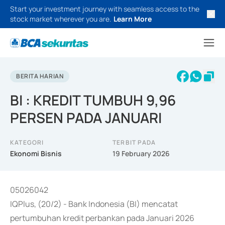
Start your investment journey with seamless access to the
stock market wherever you are.
Learn More
BERITA HARIAN
BI : KREDIT TUMBUH 9,96
PERSEN PADA JANUARI
KATEGORI
TERBIT PADA
Ekonomi Bisnis
19 February 2026
05026042
IQPlus, (20/2) - Bank Indonesia (BI) mencatat
pertumbuhan kredit perbankan pada Januari 2026