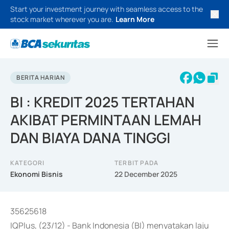
Start your investment journey with seamless access to the
stock market wherever you are.
Learn More
BERITA HARIAN
BI : KREDIT 2025 TERTAHAN
AKIBAT PERMINTAAN LEMAH
DAN BIAYA DANA TINGGI
KATEGORI
TERBIT PADA
Ekonomi Bisnis
22 December 2025
35625618
IQPlus, (23/12) - Bank Indonesia (BI) menyatakan laju