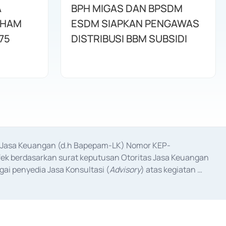
A
BPH MIGAS DAN BPSDM
AHAM
ESDM SIAPKAN PENGAWAS
75
DISTRIBUSI BBM SUBSIDI
as Jasa Keuangan (d.h Bapepam-LK) Nomor KEP-
fek berdasarkan surat keputusan Otoritas Jasa Keuangan 
ai penyedia Jasa Konsultasi (
Advisory
) atas kegiatan 
anggal 3 Februari 2017, dan beberapa izin usaha lainnya 
iterbitkan pada tahun 2017 dan izin usaha lainnya dari 
at Berharga Komersial yang izinnya diterbitkan pada 