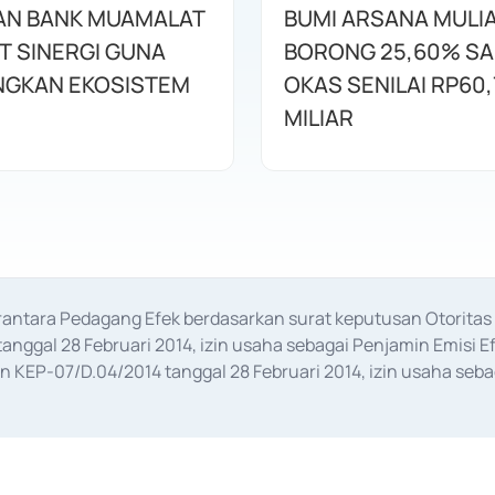
AN BANK MUAMALAT
BUMI ARSANA MULI
T SINERGI GUNA
BORONG 25,60% S
GKAN EKOSISTEM
OKAS SENILAI RP60,
MILIAR
erantara Pedagang Efek berdasarkan surat keputusan Otorit
anggal 28 Februari 2014, izin usaha sebagai Penjamin Emisi E
KEP-07/D.04/2014 tanggal 28 Februari 2014, izin usaha sebag
rat keputusan Otoritas Jasa Keuangan Nomor S-67/PM.21/2017 t
aan Transaksi Sertifikat Deposito di Pasar Uang yang izinnya d
ansaksi, serta Penatausahaan dan Penyelesaian Transaksi Sur