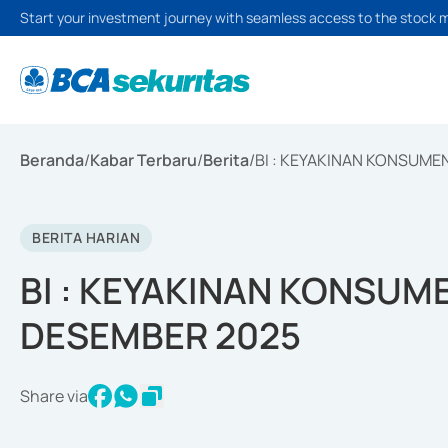
Start your investment journey with seamless access to the stock 
Beranda
/
Kabar Terbaru
/
Berita
/
BI : KEYAKINAN KONSUME
BERITA HARIAN
BI : KEYAKINAN KONSUME
DESEMBER 2025
Share via