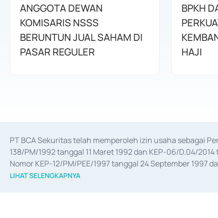
ANGGOTA DEWAN
BPKH D
KOMISARIS NSSS
PERKUA
BERUNTUN JUAL SAHAM DI
KEMBAN
PASAR REGULER
HAJI
PT BCA Sekuritas telah memperoleh izin usaha sebagai P
138/PM/1992 tanggal 11 Maret 1992 dan KEP-06/D.04/2014 t
Nomor KEP-12/PM/PEE/1997 tanggal 24 September 1997 dan 
merger, akuisisi, divestasi, dan 
join venture
 berdasarkan su
LIHAT SELENGKAPNYA
dari Bank Indonesia antara lain sebagai Perantara Pelaksan
Bank Indonesia sebagai Lembaga Pendukung Penerbitan, Tr
tahun 2018.