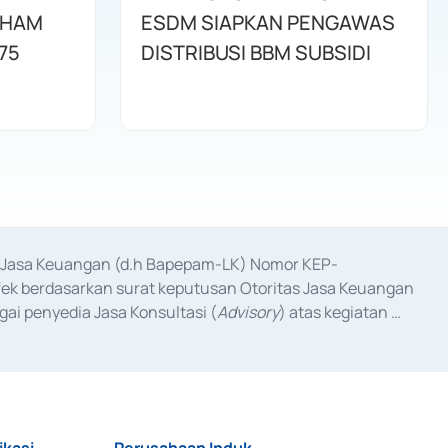
AHAM
ESDM SIAPKAN PENGAWAS
75
DISTRIBUSI BBM SUBSIDI
as Jasa Keuangan (d.h Bapepam-LK) Nomor KEP-
fek berdasarkan surat keputusan Otoritas Jasa Keuangan 
ai penyedia Jasa Konsultasi (
Advisory
) atas kegiatan 
anggal 3 Februari 2017, dan beberapa izin usaha lainnya 
iterbitkan pada tahun 2017 dan izin usaha lainnya dari 
at Berharga Komersial yang izinnya diterbitkan pada 