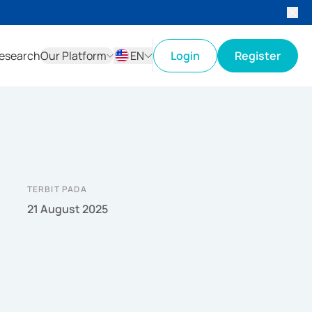
esearch
Our Platform
EN
Login
Register
ID
EN
TERBIT PADA
21 August 2025