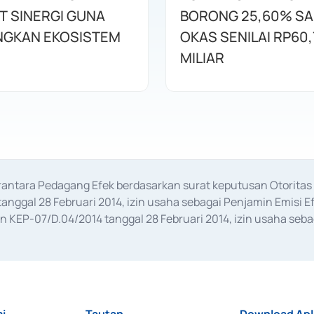
T SINERGI GUNA
BORONG 25,60% S
GKAN EKOSISTEM
OKAS SENILAI RP60,
MILIAR
erantara Pedagang Efek berdasarkan surat keputusan Otorit
anggal 28 Februari 2014, izin usaha sebagai Penjamin Emisi E
KEP-07/D.04/2014 tanggal 28 Februari 2014, izin usaha sebag
rat keputusan Otoritas Jasa Keuangan Nomor S-67/PM.21/2017 t
aan Transaksi Sertifikat Deposito di Pasar Uang yang izinnya d
ansaksi, serta Penatausahaan dan Penyelesaian Transaksi Sur