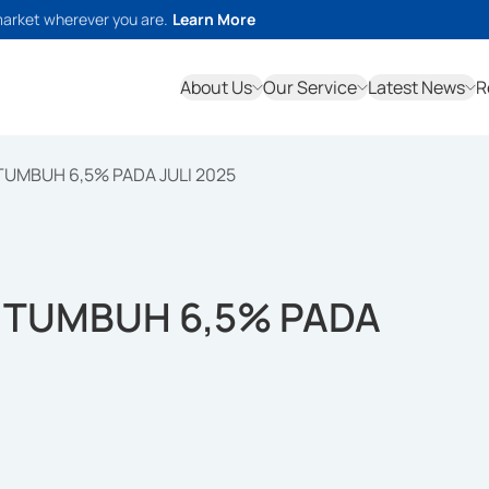
market wherever you are.
Learn More
About Us
Our Service
Latest News
R
TUMBUH 6,5% PADA JULI 2025
R TUMBUH 6,5% PADA