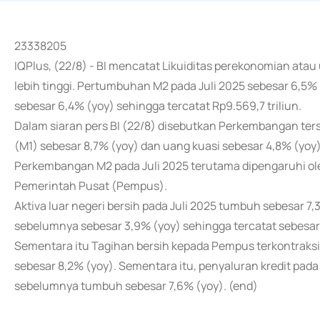
23338205
IQPlus, (22/8) - BI mencatat Likuiditas perekonomian atau
lebih tinggi. Pertumbuhan M2 pada Juli 2025 sebesar 6,5%
sebesar 6,4% (yoy) sehingga tercatat Rp9.569,7 triliun.
Dalam siaran pers BI (22/8) disebutkan Perkembangan te
(M1) sebesar 8,7% (yoy) dan uang kuasi sebesar 4,8% (yoy)
Perkembangan M2 pada Juli 2025 terutama dipengaruhi oleh
Pemerintah Pusat (Pempus).
Aktiva luar negeri bersih pada Juli 2025 tumbuh sebesar 7
sebelumnya sebesar 3,9% (yoy) sehingga tercatat sebesar R
Sementara itu Tagihan bersih kepada Pempus terkontraksi s
sebesar 8,2% (yoy). Sementara itu, penyaluran kredit pada
sebelumnya tumbuh sebesar 7,6% (yoy). (end)