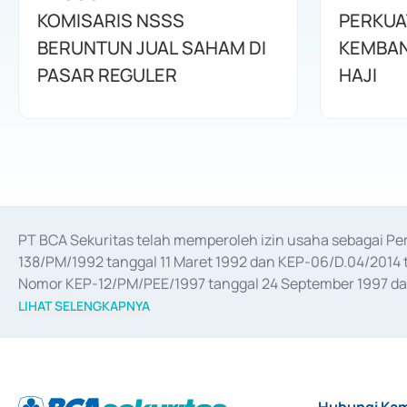
KOMISARIS NSSS
PERKUA
BERUNTUN JUAL SAHAM DI
KEMBAN
PASAR REGULER
HAJI
PT BCA Sekuritas telah memperoleh izin usaha sebagai P
138/PM/1992 tanggal 11 Maret 1992 dan KEP-06/D.04/2014 t
Nomor KEP-12/PM/PEE/1997 tanggal 24 September 1997 dan 
merger, akuisisi, divestasi, dan 
join venture
 berdasarkan su
LIHAT SELENGKAPNYA
dari Bank Indonesia antara lain sebagai Perantara Pelaksan
Bank Indonesia sebagai Lembaga Pendukung Penerbitan, Tr
tahun 2018.