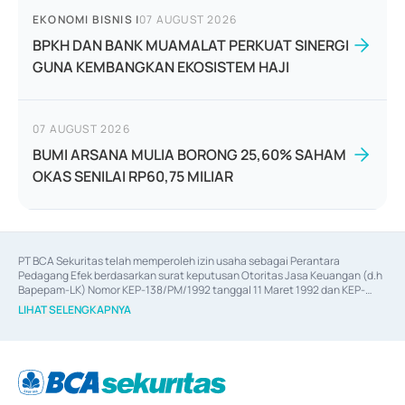
EKONOMI BISNIS
|
07 AUGUST 2026
BPKH DAN BANK MUAMALAT PERKUAT SINERGI
GUNA KEMBANGKAN EKOSISTEM HAJI
07 AUGUST 2026
BUMI ARSANA MULIA BORONG 25,60% SAHAM
OKAS SENILAI RP60,75 MILIAR
PT BCA Sekuritas telah memperoleh izin usaha sebagai Perantara 
Pedagang Efek berdasarkan surat keputusan Otoritas Jasa Keuangan (d.h 
Bapepam-LK) Nomor KEP-138/PM/1992 tanggal 11 Maret 1992 dan KEP-
06/D.04/2014 tanggal 28 Februari 2014, izin usaha sebagai Penjamin Emisi 
LIHAT SELENGKAPNYA
Efek berdasarkan surat keputusan Otoritas Jasa Keuangan Nomor KEP-
12/PM/PEE/1997 tanggal 24 September 1997 dan KEP-07/D.04/2014 
tanggal 28 Februari 2014, izin usaha sebagai penyedia Jasa Konsultasi 
(
Advisory
) atas kegiatan merger, akuisisi, divestasi, dan 
join venture
berdasarkan surat keputusan Otoritas Jasa Keuangan Nomor S-
67/PM.21/2017 tanggal 3 Februari 2017, dan beberapa izin usaha lainnya 