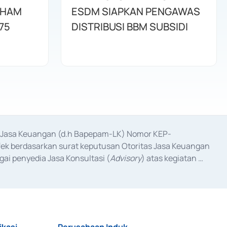
AHAM
ESDM SIAPKAN PENGAWAS
75
DISTRIBUSI BBM SUBSIDI
as Jasa Keuangan (d.h Bapepam-LK) Nomor KEP-
fek berdasarkan surat keputusan Otoritas Jasa Keuangan 
ai penyedia Jasa Konsultasi (
Advisory
) atas kegiatan 
anggal 3 Februari 2017, dan beberapa izin usaha lainnya 
iterbitkan pada tahun 2017 dan izin usaha lainnya dari 
at Berharga Komersial yang izinnya diterbitkan pada 