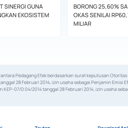
T SINERGI GUNA
BORONG 25,60% S
GKAN EKOSISTEM
OKAS SENILAI RP60,
MILIAR
erantara Pedagang Efek berdasarkan surat keputusan Otorit
anggal 28 Februari 2014, izin usaha sebagai Penjamin Emisi E
KEP-07/D.04/2014 tanggal 28 Februari 2014, izin usaha sebag
rat keputusan Otoritas Jasa Keuangan Nomor S-67/PM.21/2017 t
aan Transaksi Sertifikat Deposito di Pasar Uang yang izinnya d
ansaksi, serta Penatausahaan dan Penyelesaian Transaksi Sur