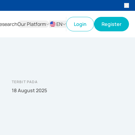
esearch
Our Platform
EN
Login
Register
ID
EN
TERBIT PADA
18 August 2025