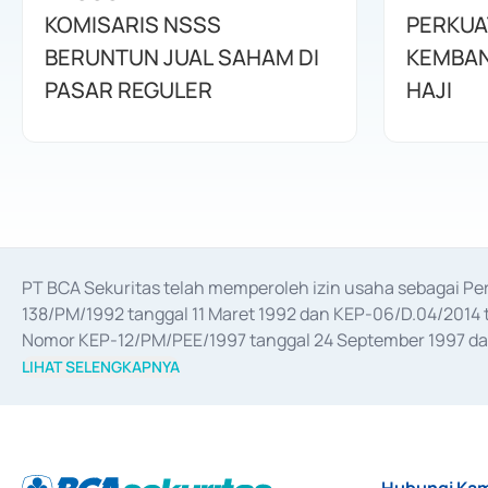
KOMISARIS NSSS
PERKUA
BERUNTUN JUAL SAHAM DI
KEMBAN
PASAR REGULER
HAJI
PT BCA Sekuritas telah memperoleh izin usaha sebagai P
138/PM/1992 tanggal 11 Maret 1992 dan KEP-06/D.04/2014 t
Nomor KEP-12/PM/PEE/1997 tanggal 24 September 1997 dan 
merger, akuisisi, divestasi, dan 
join venture
 berdasarkan su
LIHAT SELENGKAPNYA
dari Bank Indonesia antara lain sebagai Perantara Pelaksan
Bank Indonesia sebagai Lembaga Pendukung Penerbitan, Tr
tahun 2018.