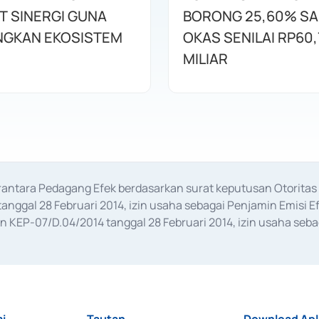
T SINERGI GUNA
BORONG 25,60% S
GKAN EKOSISTEM
OKAS SENILAI RP60,
MILIAR
erantara Pedagang Efek berdasarkan surat keputusan Otorit
anggal 28 Februari 2014, izin usaha sebagai Penjamin Emisi E
KEP-07/D.04/2014 tanggal 28 Februari 2014, izin usaha sebag
rat keputusan Otoritas Jasa Keuangan Nomor S-67/PM.21/2017 t
aan Transaksi Sertifikat Deposito di Pasar Uang yang izinnya d
ansaksi, serta Penatausahaan dan Penyelesaian Transaksi Sur