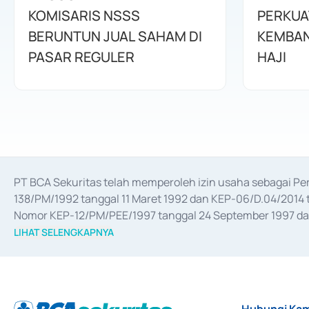
KOMISARIS NSSS
PERKUA
BERUNTUN JUAL SAHAM DI
KEMBAN
PASAR REGULER
HAJI
PT BCA Sekuritas telah memperoleh izin usaha sebagai P
138/PM/1992 tanggal 11 Maret 1992 dan KEP-06/D.04/2014 t
Nomor KEP-12/PM/PEE/1997 tanggal 24 September 1997 dan 
merger, akuisisi, divestasi, dan 
join venture
 berdasarkan su
LIHAT SELENGKAPNYA
dari Bank Indonesia antara lain sebagai Perantara Pelaksan
Bank Indonesia sebagai Lembaga Pendukung Penerbitan, Tr
tahun 2018.