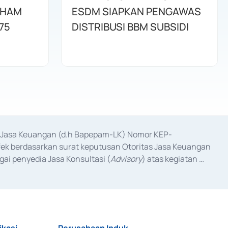
AHAM
ESDM SIAPKAN PENGAWAS
75
DISTRIBUSI BBM SUBSIDI
as Jasa Keuangan (d.h Bapepam-LK) Nomor KEP-
fek berdasarkan surat keputusan Otoritas Jasa Keuangan 
ai penyedia Jasa Konsultasi (
Advisory
) atas kegiatan 
anggal 3 Februari 2017, dan beberapa izin usaha lainnya 
iterbitkan pada tahun 2017 dan izin usaha lainnya dari 
at Berharga Komersial yang izinnya diterbitkan pada 