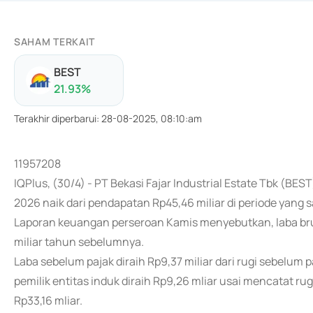
SAHAM TERKAIT
BEST
21.93
%
Terakhir diperbarui
:
28-08-2025, 08:10:am
11957208
IQPlus, (30/4) - PT Bekasi Fajar Industrial Estate Tbk (BE
2026 naik dari pendapatan Rp45,46 miliar di periode yang
Laporan keuangan perseroan Kamis menyebutkan, laba bruto
miliar tahun sebelumnya.
Laba sebelum pajak diraih Rp9,37 miliar dari rugi sebelum p
pemilik entitas induk diraih Rp9,26 mliar usai mencatat rug
Rp33,16 mliar.