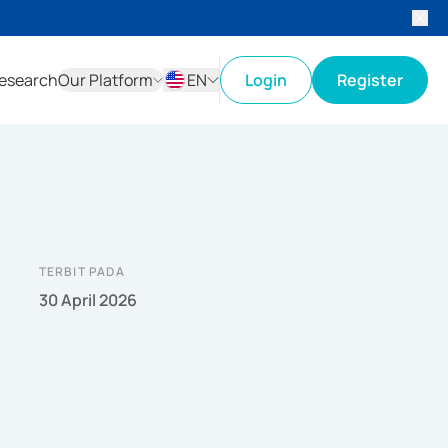
esearch
Our Platform
EN
Login
Register
ID
EN
TERBIT PADA
30 April 2026