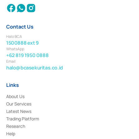
Contact Us
Halo BCA
1500888 ext 9
WhatsApp
+62 819 1950 0888
Email
halo@bcasekuritas.co.id
Links
About Us
Our Services
Latest News
Trading Platform
Research
Help