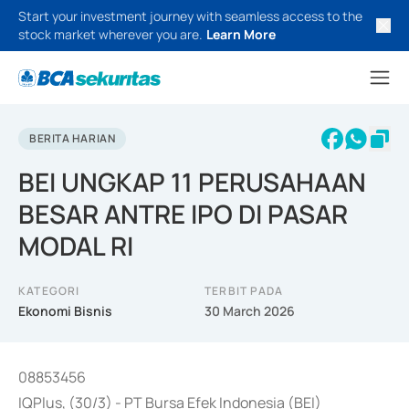
Start your investment journey with seamless access to the
stock market wherever you are.
Learn More
BERITA HARIAN
BEI UNGKAP 11 PERUSAHAAN
BESAR ANTRE IPO DI PASAR
MODAL RI
KATEGORI
TERBIT PADA
Ekonomi Bisnis
30 March 2026
08853456
IQPlus, (30/3) - PT Bursa Efek Indonesia (BEI)