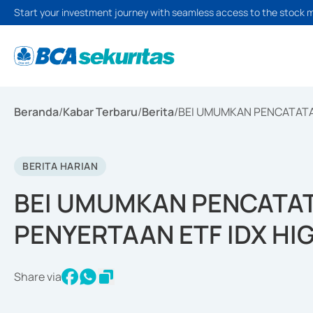
Start your investment journey with seamless access to the stock 
Beranda
/
Kabar Terbaru
/
Berita
/
BEI UMUMKAN PENCATATAN
BERITA HARIAN
BEI UMUMKAN PENCATA
PENYERTAAN ETF IDX HIG
Share via