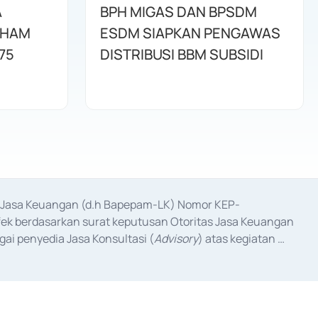
A
BPH MIGAS DAN BPSDM
AHAM
ESDM SIAPKAN PENGAWAS
75
DISTRIBUSI BBM SUBSIDI
as Jasa Keuangan (d.h Bapepam-LK) Nomor KEP-
fek berdasarkan surat keputusan Otoritas Jasa Keuangan 
ai penyedia Jasa Konsultasi (
Advisory
) atas kegiatan 
anggal 3 Februari 2017, dan beberapa izin usaha lainnya 
iterbitkan pada tahun 2017 dan izin usaha lainnya dari 
at Berharga Komersial yang izinnya diterbitkan pada 