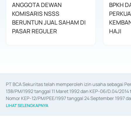
ANGGOTA DEWAN
BPKH D
KOMISARIS NSSS
PERKUA
BERUNTUN JUAL SAHAM DI
KEMBAN
PASAR REGULER
HAJI
PT BCA Sekuritas telah memperoleh izin usaha sebagai P
138/PM/1992 tanggal 11 Maret 1992 dan KEP-06/D.04/2014 t
Nomor KEP-12/PM/PEE/1997 tanggal 24 September 1997 dan 
merger, akuisisi, divestasi, dan 
join venture
 berdasarkan su
LIHAT SELENGKAPNYA
dari Bank Indonesia antara lain sebagai Perantara Pelaksan
Bank Indonesia sebagai Lembaga Pendukung Penerbitan, Tr
tahun 2018.