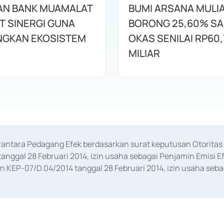
AN BANK MUAMALAT
BUMI ARSANA MULI
T SINERGI GUNA
BORONG 25,60% S
GKAN EKOSISTEM
OKAS SENILAI RP60,
MILIAR
erantara Pedagang Efek berdasarkan surat keputusan Otorit
anggal 28 Februari 2014, izin usaha sebagai Penjamin Emisi E
KEP-07/D.04/2014 tanggal 28 Februari 2014, izin usaha sebag
rat keputusan Otoritas Jasa Keuangan Nomor S-67/PM.21/2017 t
aan Transaksi Sertifikat Deposito di Pasar Uang yang izinnya d
ansaksi, serta Penatausahaan dan Penyelesaian Transaksi Sur