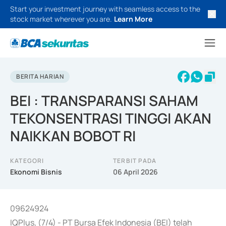
Start your investment journey with seamless access to the
stock market wherever you are.
Learn More
BERITA HARIAN
BEI : TRANSPARANSI SAHAM
TEKONSENTRASI TINGGI AKAN
NAIKKAN BOBOT RI
KATEGORI
TERBIT PADA
Ekonomi Bisnis
06 April 2026
09624924
IQPlus, (7/4) - PT Bursa Efek Indonesia (BEI) telah