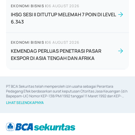
EKONOMI BISNIS
|
06 AUGUST 2026
IHSG SESI II DITUTUP MELEMAH 7 POIN DI LEVEL
6.343
EKONOMI BISNIS
|
06 AUGUST 2026
KEMENDAG PERLUAS PENETRASI PASAR
EKSPOR DI ASIA TENGAH DAN AFRIKA
PT BCA Sekuritas telah memperoleh izin usaha sebagai Perantara 
Pedagang Efek berdasarkan surat keputusan Otoritas Jasa Keuangan (d.h 
Bapepam-LK) Nomor KEP-138/PM/1992 tanggal 11 Maret 1992 dan KEP-
06/D.04/2014 tanggal 28 Februari 2014, izin usaha sebagai Penjamin Emisi 
LIHAT SELENGKAPNYA
Efek berdasarkan surat keputusan Otoritas Jasa Keuangan Nomor KEP-
12/PM/PEE/1997 tanggal 24 September 1997 dan KEP-07/D.04/2014 
tanggal 28 Februari 2014, izin usaha sebagai penyedia Jasa Konsultasi 
(
Advisory
) atas kegiatan merger, akuisisi, divestasi, dan 
join venture
berdasarkan surat keputusan Otoritas Jasa Keuangan Nomor S-
67/PM.21/2017 tanggal 3 Februari 2017, dan beberapa izin usaha lainnya 
dari Bank Indonesia antara lain sebagai Perantara Pelaksanaan Transaksi 