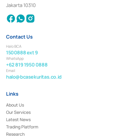
Settlement of Commercial Paper Transactions whose license was issued in
Jakarta 10310
2018.
Contact Us
Halo BCA
1500888 ext 9
WhatsApp
+62 819 1950 0888
Email
halo@bcasekuritas.co.id
Links
About Us
Our Services
Latest News
Trading Platform
Research