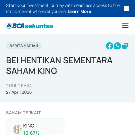
Start your investment journey with seamless access to the
stock market wherever you are.
Learn More
BERITA HARIAN
BEI HENTIKAN SEMENTARA
SAHAM KING
TERBIT PADA
27 April 2026
SAHAM TERKAIT
KING
10.67
%