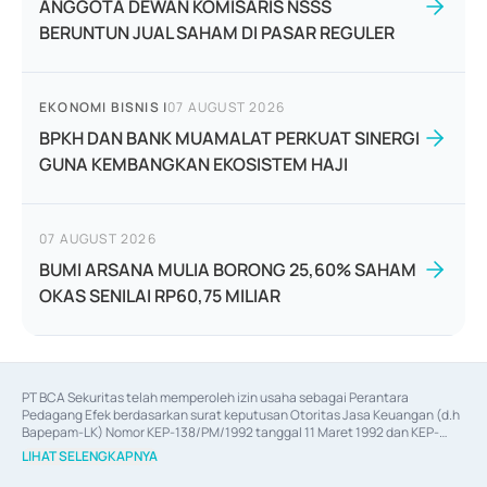
ANGGOTA DEWAN KOMISARIS NSSS
BERUNTUN JUAL SAHAM DI PASAR REGULER
EKONOMI BISNIS
|
07 AUGUST 2026
BPKH DAN BANK MUAMALAT PERKUAT SINERGI
GUNA KEMBANGKAN EKOSISTEM HAJI
07 AUGUST 2026
BUMI ARSANA MULIA BORONG 25,60% SAHAM
OKAS SENILAI RP60,75 MILIAR
PT BCA Sekuritas telah memperoleh izin usaha sebagai Perantara 
Pedagang Efek berdasarkan surat keputusan Otoritas Jasa Keuangan (d.h 
Bapepam-LK) Nomor KEP-138/PM/1992 tanggal 11 Maret 1992 dan KEP-
06/D.04/2014 tanggal 28 Februari 2014, izin usaha sebagai Penjamin Emisi 
LIHAT SELENGKAPNYA
Efek berdasarkan surat keputusan Otoritas Jasa Keuangan Nomor KEP-
12/PM/PEE/1997 tanggal 24 September 1997 dan KEP-07/D.04/2014 