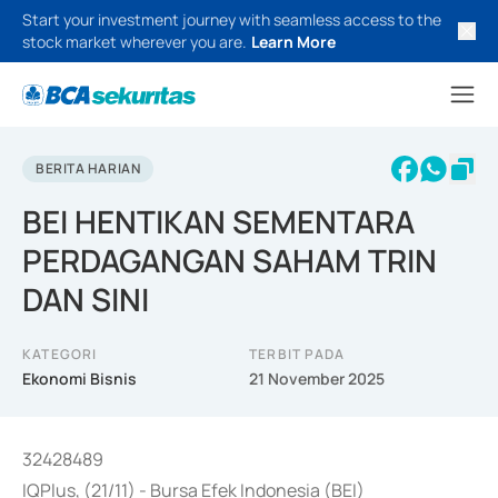
Start your investment journey with seamless access to the
stock market wherever you are.
Learn More
BERITA HARIAN
BEI HENTIKAN SEMENTARA
PERDAGANGAN SAHAM TRIN
DAN SINI
KATEGORI
TERBIT PADA
Ekonomi Bisnis
21 November 2025
32428489
IQPlus, (21/11) - Bursa Efek Indonesia (BEI)