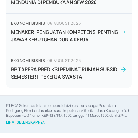
MENDUNIA DI PEMBUKAAN SFW 2026
EKONOMI BISNIS
|
06 AUGUST 2026
MENAKER: PENGUATAN KOMPETENSI PENTING
JAWAB KEBUTUHAN DUNIA KERJA
EKONOMI BISNIS
|
06 AUGUST 2026
BP TAPERA PREDIKSI PEMINAT RUMAH SUBSIDI
SEMESTER II PEKERJA SWASTA
PT BCA Sekuritas telah memperoleh izin usaha sebagai Perantara 
Pedagang Efek berdasarkan surat keputusan Otoritas Jasa Keuangan (d.h 
Bapepam-LK) Nomor KEP-138/PM/1992 tanggal 11 Maret 1992 dan KEP-
06/D.04/2014 tanggal 28 Februari 2014, izin usaha sebagai Penjamin Emisi 
LIHAT SELENGKAPNYA
Efek berdasarkan surat keputusan Otoritas Jasa Keuangan Nomor KEP-
12/PM/PEE/1997 tanggal 24 September 1997 dan KEP-07/D.04/2014 
tanggal 28 Februari 2014, izin usaha sebagai penyedia Jasa Konsultasi 