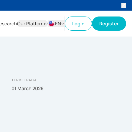
esearch
Our Platform
EN
Login
Register
ID
EN
TERBIT PADA
01 March 2026