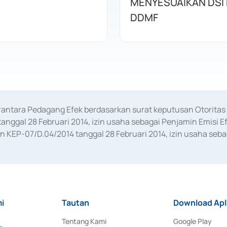
MENYESUAIKAN DSI
DDMF
erantara Pedagang Efek berdasarkan surat keputusan Otorit
anggal 28 Februari 2014, izin usaha sebagai Penjamin Emisi E
KEP-07/D.04/2014 tanggal 28 Februari 2014, izin usaha sebag
rat keputusan Otoritas Jasa Keuangan Nomor S-67/PM.21/2017 t
aan Transaksi Sertifikat Deposito di Pasar Uang yang izinnya d
ansaksi, serta Penatausahaan dan Penyelesaian Transaksi Sur
i
Tautan
Download Apl
Tentang Kami
Google Play