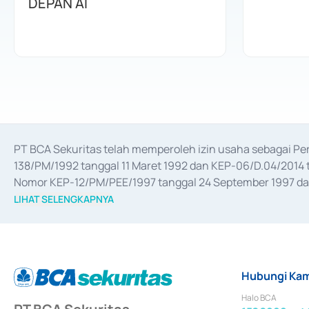
DEPAN AI
PT BCA Sekuritas telah memperoleh izin usaha sebagai P
138/PM/1992 tanggal 11 Maret 1992 dan KEP-06/D.04/2014 t
Nomor KEP-12/PM/PEE/1997 tanggal 24 September 1997 dan 
merger, akuisisi, divestasi, dan 
join venture
 berdasarkan su
LIHAT SELENGKAPNYA
dari Bank Indonesia antara lain sebagai Perantara Pelaksan
Bank Indonesia sebagai Lembaga Pendukung Penerbitan, Tr
tahun 2018.
Hubungi Kam
Halo BCA