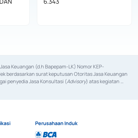
 DAN
6.343
as Jasa Keuangan (d.h Bapepam-LK) Nomor KEP-
fek berdasarkan surat keputusan Otoritas Jasa Keuangan 
ai penyedia Jasa Konsultasi (
Advisory
) atas kegiatan 
anggal 3 Februari 2017, dan beberapa izin usaha lainnya 
iterbitkan pada tahun 2017 dan izin usaha lainnya dari 
at Berharga Komersial yang izinnya diterbitkan pada 
ikasi
Perusahaan Induk