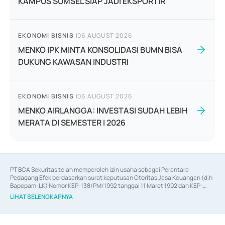
KAMPUS SUMSEL SIAP JADI EKSPORTIR
EKONOMI BISNIS
|
06 AUGUST 2026
MENKO IPK MINTA KONSOLIDASI BUMN BISA
DUKUNG KAWASAN INDUSTRI
EKONOMI BISNIS
|
06 AUGUST 2026
MENKO AIRLANGGA: INVESTASI SUDAH LEBIH
MERATA DI SEMESTER I 2026
PT BCA Sekuritas telah memperoleh izin usaha sebagai Perantara 
Pedagang Efek berdasarkan surat keputusan Otoritas Jasa Keuangan (d.h 
Bapepam-LK) Nomor KEP-138/PM/1992 tanggal 11 Maret 1992 dan KEP-
06/D.04/2014 tanggal 28 Februari 2014, izin usaha sebagai Penjamin Emisi 
LIHAT SELENGKAPNYA
Efek berdasarkan surat keputusan Otoritas Jasa Keuangan Nomor KEP-
12/PM/PEE/1997 tanggal 24 September 1997 dan KEP-07/D.04/2014 
tanggal 28 Februari 2014, izin usaha sebagai penyedia Jasa Konsultasi 