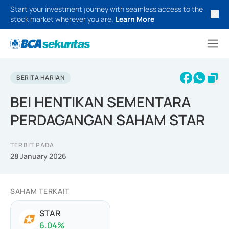
Start your investment journey with seamless access to the
stock market wherever you are.
Learn More
BERITA HARIAN
BEI HENTIKAN SEMENTARA
PERDAGANGAN SAHAM STAR
TERBIT PADA
28 January 2026
SAHAM TERKAIT
STAR
6.04
%