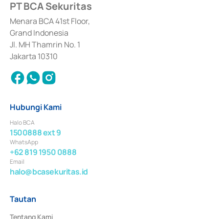
PT BCA Sekuritas
Sertifikat Deposito di Pasar Uang yang izinnya diterbitkan pada tahun 2017 
dan izin usaha lainnya dari Bank Indonesia sebagai Lembaga Pendukung 
Penerbitan, Transaksi, serta Penatausahaan dan Penyelesaian Transaksi 
Menara BCA 41st Floor,
Surat Berharga Komersial yang izinnya diterbitkan pada tahun 2018.
Grand Indonesia
Jl. MH Thamrin No. 1
Jakarta 10310
Hubungi Kami
Halo BCA
1500888 ext 9
WhatsApp
+62 819 1950 0888
Email
halo@bcasekuritas.id
Tautan
Tentang Kami