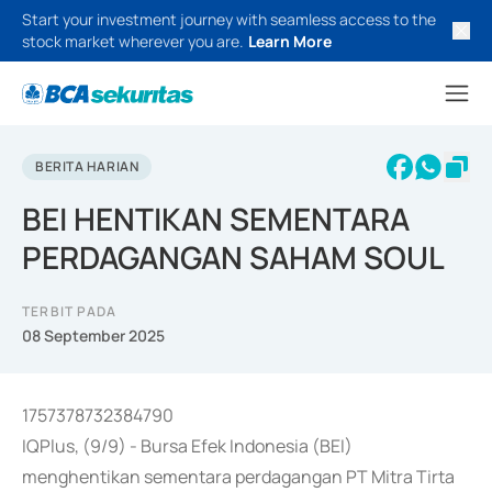
Start your investment journey with seamless access to the
stock market wherever you are.
Learn More
BERITA HARIAN
BEI HENTIKAN SEMENTARA
PERDAGANGAN SAHAM SOUL
TERBIT PADA
08 September 2025
1757378732384790
IQPlus, (9/9) - Bursa Efek Indonesia (BEI)
menghentikan sementara perdagangan PT Mitra Tirta