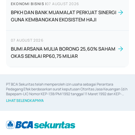
EKONOMI BISNIS
|
07 AUGUST 2026
BPKH DAN BANK MUAMALAT PERKUAT SINERGI
GUNA KEMBANGKAN EKOSISTEM HAJI
07 AUGUST 2026
BUMI ARSANA MULIA BORONG 25,60% SAHAM
OKAS SENILAI RP60,75 MILIAR
PT BCA Sekuritas telah memperoleh izin usaha sebagai Perantara 
Pedagang Efek berdasarkan surat keputusan Otoritas Jasa Keuangan (d.h 
Bapepam-LK) Nomor KEP-138/PM/1992 tanggal 11 Maret 1992 dan KEP-
06/D.04/2014 tanggal 28 Februari 2014, izin usaha sebagai Penjamin Emisi 
LIHAT SELENGKAPNYA
Efek berdasarkan surat keputusan Otoritas Jasa Keuangan Nomor KEP-
12/PM/PEE/1997 tanggal 24 September 1997 dan KEP-07/D.04/2014 
tanggal 28 Februari 2014, izin usaha sebagai penyedia Jasa Konsultasi 
(
Advisory
) atas kegiatan merger, akuisisi, divestasi, dan 
join venture
berdasarkan surat keputusan Otoritas Jasa Keuangan Nomor S-
67/PM.21/2017 tanggal 3 Februari 2017, dan beberapa izin usaha lainnya 
dari Bank Indonesia antara lain sebagai Perantara Pelaksanaan Transaksi 