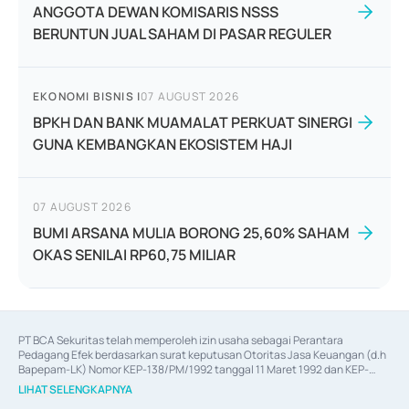
ANGGOTA DEWAN KOMISARIS NSSS
BERUNTUN JUAL SAHAM DI PASAR REGULER
EKONOMI BISNIS
|
07 AUGUST 2026
BPKH DAN BANK MUAMALAT PERKUAT SINERGI
GUNA KEMBANGKAN EKOSISTEM HAJI
07 AUGUST 2026
BUMI ARSANA MULIA BORONG 25,60% SAHAM
OKAS SENILAI RP60,75 MILIAR
PT BCA Sekuritas telah memperoleh izin usaha sebagai Perantara 
Pedagang Efek berdasarkan surat keputusan Otoritas Jasa Keuangan (d.h 
Bapepam-LK) Nomor KEP-138/PM/1992 tanggal 11 Maret 1992 dan KEP-
06/D.04/2014 tanggal 28 Februari 2014, izin usaha sebagai Penjamin Emisi 
LIHAT SELENGKAPNYA
Efek berdasarkan surat keputusan Otoritas Jasa Keuangan Nomor KEP-