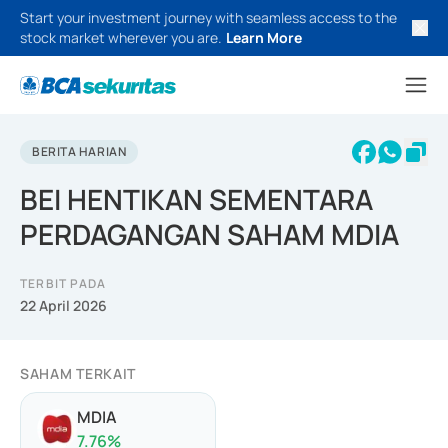
Start your investment journey with seamless access to the
stock market wherever you are.
Learn More
BERITA HARIAN
BEI HENTIKAN SEMENTARA
PERDAGANGAN SAHAM MDIA
TERBIT PADA
22 April 2026
SAHAM TERKAIT
MDIA
7.76
%